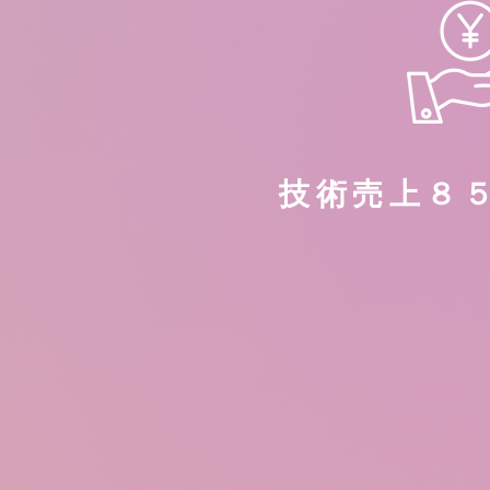
技術売上８
光熱費や歩合は一切無し！
す。集客が不安なネイリス
営が初めてのネイリスト様
トいたします。